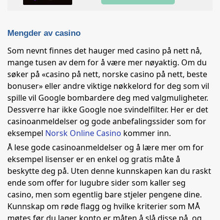
Mengder av casino
Som nevnt finnes det hauger med casino på nett nå,
mange tusen av dem for å være mer nøyaktig. Om du
søker på «casino på nett, norske casino på nett, beste
bonuser» eller andre viktige nøkkelord for deg som vil
spille vil Google bombardere deg med valgmuligheter.
Dessverre har ikke Google noe svindelfilter. Her er det
casinoanmeldelser og gode anbefalingssider som for
eksempel
Norsk Online Casino
kommer inn.
Å lese gode casinoanmeldelser og å lære mer om for
eksempel lisenser er en enkel og gratis måte å
beskytte deg på. Uten denne kunnskapen kan du raskt
ende som offer for lugubre sider som kaller seg
casino, men som egentlig bare stjeler pengene dine.
Kunnskap om røde flagg og hvilke kriterier som MÅ
møtes før du lager konto er måten å slå disse på, og