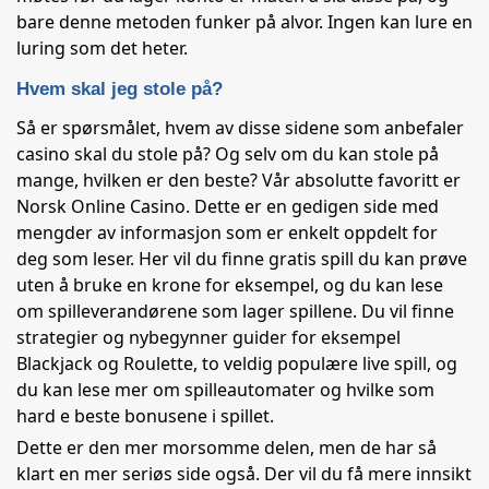
bare denne metoden funker på alvor. Ingen kan lure en
luring som det heter.
Hvem skal jeg stole på?
Så er spørsmålet, hvem av disse sidene som anbefaler
casino skal du stole på? Og selv om du kan stole på
mange, hvilken er den beste? Vår absolutte favoritt er
Norsk Online Casino. Dette er en gedigen side med
mengder av informasjon som er enkelt oppdelt for
deg som leser. Her vil du finne gratis spill du kan prøve
uten å bruke en krone for eksempel, og du kan lese
om spilleverandørene som lager spillene. Du vil finne
strategier og nybegynner guider for eksempel
Blackjack og Roulette, to veldig populære live spill, og
du kan lese mer om spilleautomater og hvilke som
hard e beste bonusene i spillet.
Dette er den mer morsomme delen, men de har så
klart en mer seriøs side også. Der vil du få mere innsikt