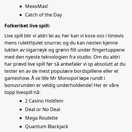
MexoMax!
Catch of the Day
Folkeriket live spill:
Live spill blir vi aldri lei av, her kan vi kose oss i timevis
mens ruletthjulet snurrer, og du kan nesten kjenne
lukten av sigarrøyk og grønn filt under fingertuppene
med den nyeste teknologien fra studio. Om du aldri
har prøvd live spill før så anbefaler vi sp absolutt at du
tester en av de mest populære bordspillene eller et
gameshow. Å se lille Mr Monopol løpe rundt i
bonusrunden er veldig underholdende! Her er våre
topp livespill nå:
2 Casino Hold’em
Deal or No Deal
Mega Roulette
Quantum Blackjack