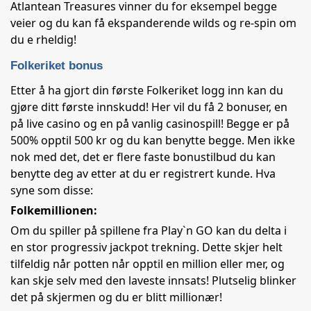
Atlantean Treasures vinner du for eksempel begge
veier og du kan få ekspanderende wilds og re-spin om
du e rheldig!
Folkeriket bonus
Etter å ha gjort din første Folkeriket logg inn kan du
gjøre ditt første innskudd! Her vil du få 2 bonuser, en
på live casino og en på vanlig casinospill! Begge er på
500% opptil 500 kr og du kan benytte begge. Men ikke
nok med det, det er flere faste bonustilbud du kan
benytte deg av etter at du er registrert kunde. Hva
syne som disse:
Folkemillionen:
Om du spiller på spillene fra Play`n GO kan du delta i
en stor progressiv jackpot trekning. Dette skjer helt
tilfeldig når potten når opptil en million eller mer, og
kan skje selv med den laveste innsats! Plutselig blinker
det på skjermen og du er blitt millionær!