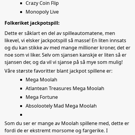
Crazy Coin Flip
Monopoly Live
Folkeriket jackpotspill:
Dette er såklart en del av spilleautomatene, men
likevel, vi elsker jackpotspill så masse! En liten innsats
og du kan stikke av med mange millioner kroner, det er
noe som vi liker. Selv om sjansen kanskje er liten så er
sjansen der, og da vil vi sjanse på så mye som mulig!
Våre største favoritter blant jackpot spillene er:
Mega Moolah
Atlantean Treasures Mega Moolah
Mega Fortune
Absolootely Mad Mega Moolah
Som du ser er mange av Moolah spillene med, dette er
fordi de er ekstremt morsome og fargerike. I