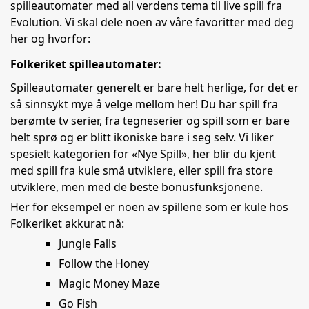
spilleautomater med all verdens tema til live spill fra
Evolution. Vi skal dele noen av våre favoritter med deg
her og hvorfor:
Folkeriket spilleautomater:
Spilleautomater generelt er bare helt herlige, for det er
så sinnsykt mye å velge mellom her! Du har spill fra
berømte tv serier, fra tegneserier og spill som er bare
helt sprø og er blitt ikoniske bare i seg selv. Vi liker
spesielt kategorien for «Nye Spill», her blir du kjent
med spill fra kule små utviklere, eller spill fra store
utviklere, men med de beste bonusfunksjonene.
Her for eksempel er noen av spillene som er kule hos
Folkeriket akkurat nå:
Jungle Falls
Follow the Honey
Magic Money Maze
Go Fish